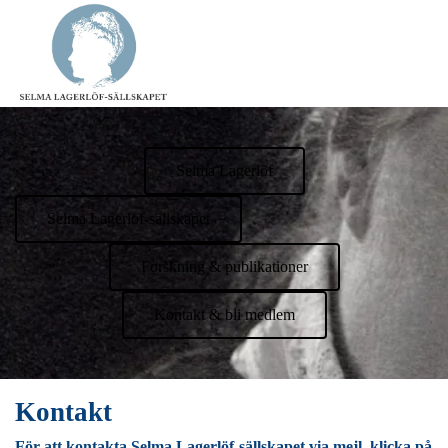
Selma Lagerlöf
Selma Lagerlöf-sällskapet
Forskning & publikationer
Kontakt & bli medlem
Kontakt
För att kontakta Selma Lagerlöf-sällskapet via mejl, klicka på