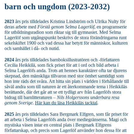
barn och ungdom (2023-2032)
2023
års pris tilldelades Kristina Lindström och Ulrika Nulty för
deras arbete med
Förstå genom Selma Lagerlöf
, en programserie
för utbildningsradion som riktar sig till gymnasiet. Med Selma
Lagerlöf som utgångspunkt beskrivs de stora förändringarna runt
sekelskiftet 1900 och vad dessa har betytt för människor, kulturen
och samhället i då- och nutid.
2024
års pris tilldelades barnboksillustratören och -författaren
Cecilia Heikkilä, som fick priset för att i ord och bild arbeta i
Selma Lagerlöfs anda. Trots att hennes karaktärer ofta tar djurens
skepnad, den mänskliga tillvaron med stor ömhet samtidigt som
hon inte räds det svåra. Att hitta sin plats i världen i förhållande till
såväl andra som till naturen är ett återkommande tema i Heikkiläs
berättande, där det går att se ett tydligt arv från Lagerlöfs stora
bidrag till barnlitteraturen –
Nils Holgerssons underbara resa
genom Sverige.
Här kan du läsa Heikkiläs tacktal
.
2025
års pris tilldelades Sara Bergmark Elfgren, som får priset för
att arbeta i Selma Lagerlöfs anda över mediegränserna. Magi och
mystiska väsen intar en central plats i Bergmark Elfgrens
författarskap, och precis som Lagerlöf använder hon dessa för att